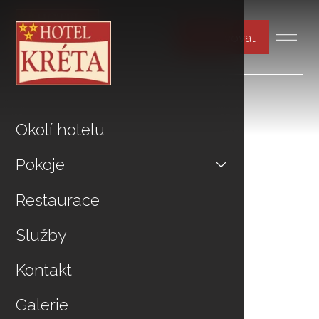
Rezervovat
Okolí hotelu
Pokoje
Restaurace
Služby
Kontakt
Galerie